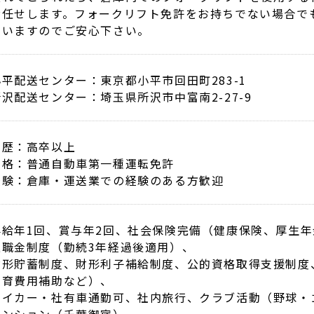
お任せします。フォークリフト免許をお持ちでない場合で
ていますのでご安心下さい。
小平配送センター：東京都小平市回田町283-1
所沢配送センター：埼玉県所沢市中富南2-27-9
学歴：高卒以上
資格：普通自動車第一種運転免許
経験：倉庫・運送業での経験のある方歓迎
昇給年1回、賞与年2回、社会保険完備（健康保険、厚生
退職金制度（勤続3年経過後適用）、
財形貯蓄制度、財形利子補給制度、公的資格取得支援制度
教育費用補助など）、
マイカー・社有車通勤可、社内旅行、クラブ活動（野球・
マンション（千葉御宿）