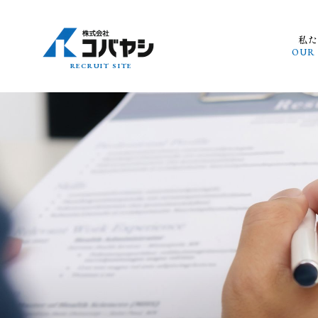
私
OUR
RECRUIT SITE