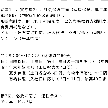
昇給年1回、賞与年2回、社会保険完備（健康保険、厚生
退職金制度（勤続3年経過後適用）、
財形貯蓄制度、財形利子補給制度、公的資格取得支援制度
教育費用補助など）、
マイカー・社有車通勤可、社内旅行、クラブ活動（野球・
マンション（千葉御宿）
時間
9：00～17：25（休憩時間60分）
休日
日曜祝日、土曜日（第4土曜日の一部を除く）（年間
休暇
年末年始休暇（土日祝含め7日間）、
夏季休暇（土日祝含め6日間、有給休暇消化で8日
有給休暇（入社日に応じて2日～11日、最高40日
面接2回、必要に応じて適性テスト
場所：本社ビル2階