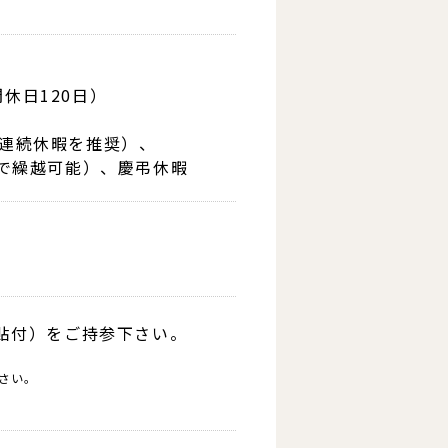
休日120日）
間連続休暇を推奨）、
まで繰越可能）、慶弔休暇
貼付）をご持参下さい。
さい。