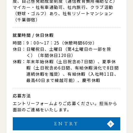
度、自己啓発助成金制度（通信教育費用補助など）
マイカー・社有車通勤可、社内旅行、クラブ活動
（野球・ゴルフ）あり、
社有リゾートマンション
（千葉御宿）
就業時間 / 休日休暇
時間
9：00～17：25（休憩時間60分）
休日
日曜祝日、土曜日（第4土曜日の一部を除
く）（年間休日120日）
休暇
年末年始休暇（土日祝含め7日間）、
夏季休
暇（土日祝含め6日間、有給休暇消化で8日間
連続休暇を推奨）、
有給休暇（入社時11日、
最高40日まで繰越可能）、慶弔休暇
応募方法
エントリーフォームよりご応募ください。担当から
面談のご連絡をいたします。
ENTRY